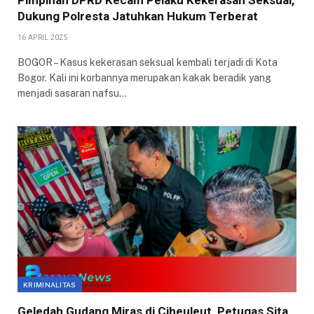
Pimpinan DPRD Kecam Pelaku Kekerasan Seksual,
Dukung Polresta Jatuhkan Hukum Terberat
16 APRIL 2025
BOGOR – Kasus kekerasan seksual kembali terjadi di Kota
Bogor. Kali ini korbannya merupakan kakak beradik yang
menjadi sasaran nafsu…
KRIMINALITAS
Geledah Gudang Miras di Ciheuleut, Petugas Sita