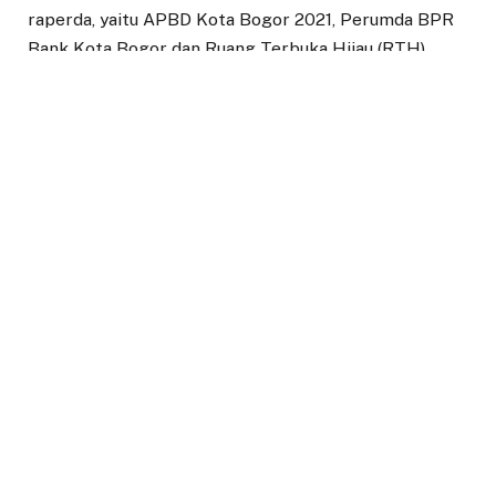
raperda, yaitu APBD Kota Bogor 2021, Perumda BPR
Bank Kota Bogor dan Ruang Terbuka Hijau (RTH).
Pendapatan Daerah yang adaptif Tahun 2021
mendatang, diperkirakan perekonomian mulai