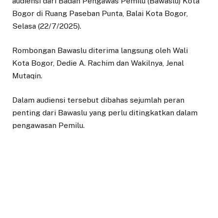
audiensi dari Badan Pengawas Pemilu (Bawaslu) Kota
Bogor di Ruang Paseban Punta, Balai Kota Bogor,
Selasa (22/7/2025).
Rombongan Bawaslu diterima langsung oleh Wali
Kota Bogor, Dedie A. Rachim dan Wakilnya, Jenal
Mutaqin.
Dalam audiensi tersebut dibahas sejumlah peran
penting dari Bawaslu yang perlu ditingkatkan dalam
pengawasan Pemilu.
Wali Kota Bogor, Dedie A. Rachim menyampaikan
bahwa partisipasi pemilih dalam Pilkada ini menjadi
catatan penting yang ke depan perlu diperbaiki dan
ditingkatkan.
“Sehingga diharapkan kepada penyelenggara ataupun