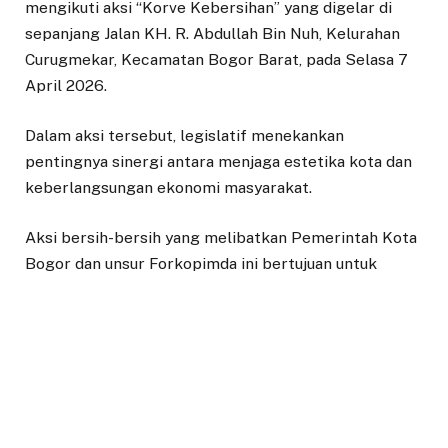
mengikuti aksi “Korve Kebersihan” yang digelar di
sepanjang Jalan KH. R. Abdullah Bin Nuh, Kelurahan
Curugmekar, Kecamatan Bogor Barat, pada Selasa 7
April 2026.
Dalam aksi tersebut, legislatif menekankan
pentingnya sinergi antara menjaga estetika kota dan
keberlangsungan ekonomi masyarakat.
Aksi bersih-bersih yang melibatkan Pemerintah Kota
Bogor dan unsur Forkopimda ini bertujuan untuk
meningkatkan kebersihan, keindahan kota, serta
menumbuhkan kepedulian terhadap lingkungan.
Ketua DPRD Kota Bogor, Dr. Adityawarman Adil,
menyampaikan apresiasinya terhadap langkah
kolaboratif ini.