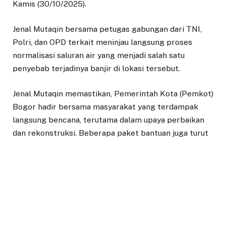
Kamis (30/10/2025).
Jenal Mutaqin bersama petugas gabungan dari TNI,
Polri, dan OPD terkait meninjau langsung proses
normalisasi saluran air yang menjadi salah satu
penyebab terjadinya banjir di lokasi tersebut.
Jenal Mutaqin memastikan, Pemerintah Kota (Pemkot)
Bogor hadir bersama masyarakat yang terdampak
langsung bencana, terutama dalam upaya perbaikan
dan rekonstruksi. Beberapa paket bantuan juga turut
diberikan untuk warga.
“Dua hari lalu kronologi sudah diceritakan. Awalnya
memang ada amblas kecil di jalan itu, namun karena
beberapa kali terlindas kendaraan bertonase besar,
mungkin ke depan harus kita atur agar tidak terjadi
longsor lagi,” tutur Jenal Mutaqin.