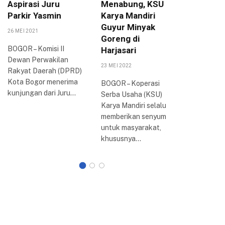
Aspirasi Juru
Menabung, KSU
Sepakat
Parkir Yasmin
Karya Mandiri
UMKM
Guyur Minyak
26 MEI 2021
24 AGUSTUS
Goreng di
BOGOR – Komisi II
Dewan P
Harjasari
Dewan Perwakilan
Daerah (
23 MEI 2022
Rakyat Daerah (DPRD)
Kota Bog
Kota Bogor menerima
Bogor Ra
BOGOR – Koperasi
kunjungan dari Juru…
2022 di 
Serba Usaha (KSU)
Kota…
Karya Mandiri selalu
memberikan senyum
untuk masyarakat,
khususnya…