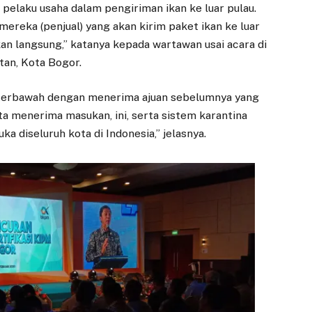
Terbitkan Orange
Berjalan, 800 PKL
pelaku usaha dalam pengiriman ikan ke luar pulau.
Bonds Pertama di
Diberi Waktu
 mereka (penjual) yang akan kirim paket ikan ke luar
Indonesia untuk
Pindah
akan langsung,” katanya kepada wartawan usai acara di
Pemberdayaan
13 FEBRUARI 2026
tan, Kota Bogor.
Perempuan
BOGOR –
1 JULI 2025
ini terbawah dengan menerima ajuan sebelumnya yang
Pembongkaran
ita menerima masukan, ini, serta sistem karantina
struktur bangunan
JAKARTA — PT
Pasar Bogor mulai
Permodalan Nasional
uka diseluruh kota di Indonesia,” jelasnya.
dilakukan secara
Madani (PNM)
bertahap dan akan
menorehkan langkah
dilanjutkan ke…
bersejarah di pasar
keuangan nasional.…