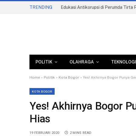
TRENDING
POLITIK
OLAHRAGA
TEKNOLOGI
Home
»
Politik
»
Kota Bogor
»
Yes! Akhirnya Bogor Punya Ger
KOTA BOGOR
Yes! Akhirnya Bogor Pu
Hias
19 FEBRUARI 2020
2 MINS READ