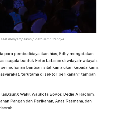
im saat menyampaikan pidato sambutannya
pada para pembudidaya ikan hias, Edhy mengatakan
i segala bentuk keterbatasan di wilayah-wilayah.
n permohonan bantuan, silahkan ajukan kepada kami.
asyarakat, terutama di sektor perikanan,” tambah
ri langsung Wakil Walikota Bogor, Dedie A Rachim,
hanan Pangan dan Perikanan, Anas Rasmana, dan
daerah.