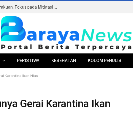
Edukasi Antikorupsi di Perumda Tirta Pakuan, Fokus pada Mitigasi Risiko dan AGHT
PERISTIWA
KESEHATAN
KOLOM PENULIS
ai Karantina Ikan Hias
nya Gerai Karantina Ikan