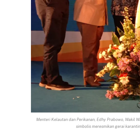
Menteri Kelautan dan Perikanan, Edhy Prabowo, Wakil W
simbolis meresmikan gerai karantin