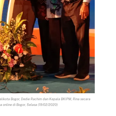
EKONOMI
DAERAH
alikota Bogor, Dedie Rachim dan Kepala BKIPM, Rina secara
a online di Bogor, Selasa (19/02/2020)
PNM Kembali
Pembongkaran
Catat Sejarah,
Pasar Bogor