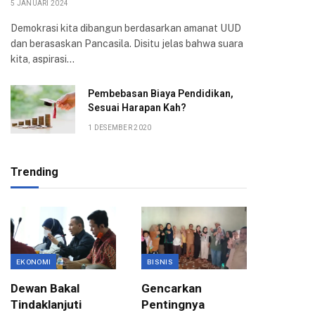
5 JANUARI 2024
Demokrasi kita dibangun berdasarkan amanat UUD
dan berasaskan Pancasila. Disitu jelas bahwa suara
kita, aspirasi…
Pembebasan Biaya Pendidikan,
Sesuai Harapan Kah?
1 DESEMBER 2020
Trending
EKONOMI
BISNIS
BISNIS
Dewan Bakal
Gencarkan
Pemkot
Tindaklanjuti
Pentingnya
Kota B