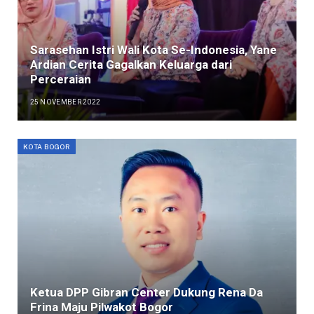
Sarasehan Istri Wali Kota Se-Indonesia, Yane
Ardian Cerita Gagalkan Keluarga dari
Perceraian
25 NOVEMBER 2022
KOTA BOGOR
Ketua DPP Gibran Center Dukung Rena Da
Frina Maju Pilwakot Bogor