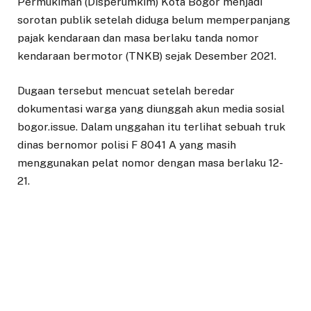
Permukiman (Disperumkim) Kota Bogor menjadi
sorotan publik setelah diduga belum memperpanjang
pajak kendaraan dan masa berlaku tanda nomor
kendaraan bermotor (TNKB) sejak Desember 2021.
Dugaan tersebut mencuat setelah beredar
dokumentasi warga yang diunggah akun media sosial
bogor.issue. Dalam unggahan itu terlihat sebuah truk
dinas bernomor polisi F 8041 A yang masih
menggunakan pelat nomor dengan masa berlaku 12-
21.
Temuan tersebut memicu kritik dari berbagai
kalangan. Sekretaris Pengurus Daerah Gerakan
Pemuda Islam Indonesia (GPII) Bogor, Ardi Yansah,
mempertanyakan komitmen Disperumkim Kota
Bogor dalam menjalankan tertib administrasi,
khususnya terkait kewajiban pembayaran pajak