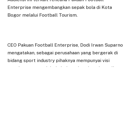
Enterprise mengembangkan sepak bola di Kota
Bogor melalui Football Tourism.
CEO Pakuan Football Enterprise, Dodi Irwan Suparno
mengatakan, sebagai perusahaan yang bergerak di
bidang sport industry pihaknya mempunyai visi
membangun sepak bola Indonesia, tak terkecuali
sepak bola Kota Bogor. Ia pun sudah mempunyai
rencana besar membawa pemain sepak bola dari Kota
Bogor dan Indonesia bermain di benua Eropa.
“Kita punya visi untuk membawa timnas Indonesia,
membawa pemain kita bermain di Eropa,” ujarnya.