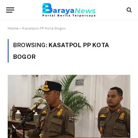
Home
»
Kasatpol PP Kota Bogor
BROWSING:
KASATPOL PP KOTA
BOGOR