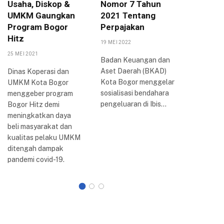
Usaha, Diskop &
Nomor 7 Tahun
Arya P
UMKM Gaungkan
2021 Tentang
Berbag
Program Bogor
Perpajakan
Inovasi
Hitz
Bogor
19 MEI 2022
25 MEI 2021
20 AGUSTUS
Badan Keuangan dan
Aset Daerah (BKAD)
Dinas Koperasi dan
Wali Kota
Kota Bogor menggelar
UMKM Kota Bogor
Arya me
sosialisasi bendahara
menggeber program
perkemb
pengeluaran di Ibis…
Bogor Hitz demi
reformasi 
meningkatkan daya
Kota Bogo
beli masyarakat dan
dilakuka
kualitas pelaku UMKM
ditengah dampak
pandemi covid-19.