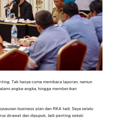
Diresmikan
Dinkukmdagin,
Komisi IV DPRD
9 JUNI 2025
Bogor Fokus
BOGOR – Progres
Inflasi dan
pembangunan Pasar
Penguatan UMKM
Gembrong Sukasari di
28 JANUARI 2026
Jalan Siliwangi,
Kecamatan Bogor
BOGOR – Komisi IV
Timur, Kota Bogor…
DPRD Kota Bogor
menggelar rapat kerja
bersama Dinas
Koperasi, Usaha
Kecil…
penting. Tak hanya cuma membaca laporan, namun
dalami angka-angka, hingga memberikan
nyusunan business plan dan RKA tadi. Saya selalu
rus dirawat dan dipupuk. Jadi penting sekali