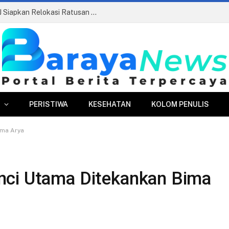
Pasar Merdeka Segera Beroperasi, PPJ Siapkan Relokasi Ratusan Pedagang dan PKL
PERISTIWA
KESEHATAN
KOLOM PENULIS
ima Arya
nci Utama Ditekankan Bima