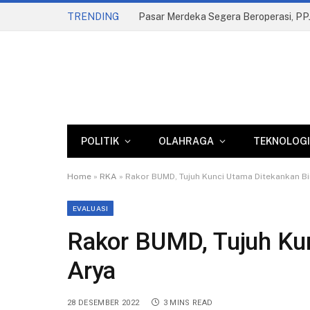
TRENDING
POLITIK
OLAHRAGA
TEKNOLOGI
Home
»
RKA
»
Rakor BUMD, Tujuh Kunci Utama Ditekankan B
EVALUASI
Rakor BUMD, Tujuh Ku
Arya
28 DESEMBER 2022
3 MINS READ