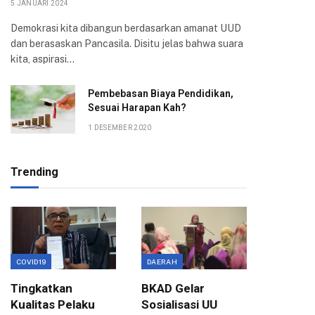
5 JANUARI 2024
Demokrasi kita dibangun berdasarkan amanat UUD
dan berasaskan Pancasila. Disitu jelas bahwa suara
kita, aspirasi…
Pembebasan Biaya Pendidikan,
Sesuai Harapan Kah?
1 DESEMBER 2020
Trending
COVID19
DAERAH
EKONOMI
Tingkatkan
BKAD Gelar
Evaluas
Kualitas Pelaku
Sosialisasi UU
Birokra