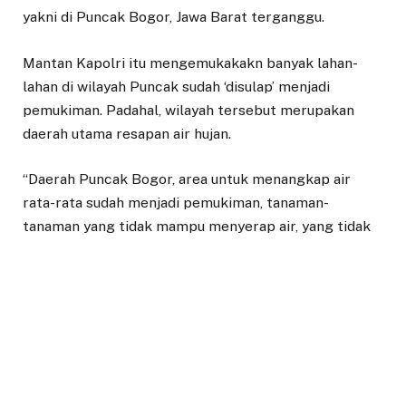
yakni di Puncak Bogor, Jawa Barat terganggu.
Mantan Kapolri itu mengemukakakn banyak lahan-
lahan di wilayah Puncak sudah ‘disulap’ menjadi
pemukiman. Padahal, wilayah tersebut merupakan
daerah utama resapan air hujan.
“Daerah Puncak Bogor, area untuk menangkap air
rata-rata sudah menjadi pemukiman, tanaman-
tanaman yang tidak mampu menyerap air, yang tidak
memiliki kemampuan menyimpan air laut menjadi air
tanah,” kata Tito seperti dilansir di CNN.
Menanggapi polemik itu, Tito memandang wajar bila
air hujan yang turun di Bogor tak langsung meresap
ke tanah. Air itu, kata dia, langsung mengalir ke
daerah-daerah yang rendah karena minimnya area