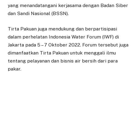
yang menandatangani kerjasama dengan Badan Siber
dan Sandi Nasional (BSSN).
Tirta Pakuan juga mendukung dan berpartisipasi
dalam perhelatan Indonesia Water Forum (IWF) di
Jakarta pada 5 – 7 Oktober 2022. Forum tersebut juga
dimanfaatkan Tirta Pakuan untuk menggali ilmu
tentang pelayanan dan bisnis air bersih dari para
pakar.
Direktur Teknik Tirta Pakuan Ardani Yusuf menilai,
banyak ilmu yang diperoleh di ajang ini untuk dijadikan
literasi pada program – program layanan air bersih di
Kota Bogor.
“Diharapkan bisa menjadi bahan literasi untuk
peningkatan pelayanan air bersih di Kota Bogor,” kata