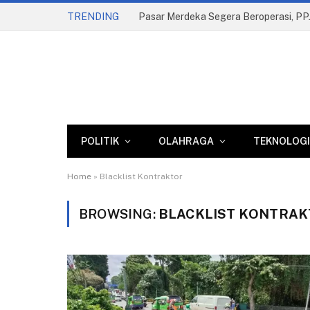
TRENDING
POLITIK
OLAHRAGA
TEKNOLOGI
Home
»
Blacklist Kontraktor
BROWSING:
BLACKLIST KONTRA