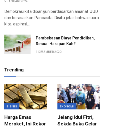
5 JANUARI 2024
Demokrasi kita dibangun berdasarkan amanat UUD
dan berasaskan Pancasila. Disitu jelas bahwa suara
kita, aspirasi…
Pembebasan Biaya Pendidikan,
Sesuai Harapan Kah?
1 DESEMBER 2020
Trending
BISNIS
EKONOMI
EKONOMI
Harga Emas
Jelang Idul Fitri,
Pemkot
Meroket, Ini Rekor
Sekda Buka Gelar
Anggar