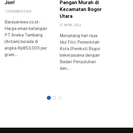
Jon!
Pangan Murah di
Agung,
Kecamatan Bogor
Bogor 
1 DESEMBER 2020
Utara
Jamina
Barayanews.co.id –
Pemba
27 APRIL 2022
Harga emas batangan
Rampu
PT Aneka Tambang
Menjelang hari raya
4 AGUSTUS 
(Antam) berada di
Idul Fitri, Pemerintah
angka Rp853.000 per
Kota (Pemkot) Bogor
BOGOR –
gram…
bekerjasama dengan
Bogor saa
Badan Penyuluhan
melakuk
dan…
pembahas
Umum An
dan…