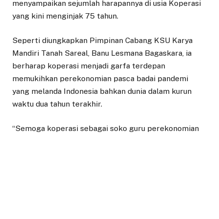
menyampaikan sejumlah harapannya di usia Koperasi
yang kini menginjak 75 tahun.
Seperti diungkapkan Pimpinan Cabang KSU Karya
Mandiri Tanah Sareal, Banu Lesmana Bagaskara, ia
berharap koperasi menjadi garfa terdepan
memukihkan perekonomian pasca badai pandemi
yang melanda Indonesia bahkan dunia dalam kurun
waktu dua tahun terakhir.
“Semoga koperasi sebagai soko guru perekonomian
bangsa Indonesia bisa bangkit menjadi garda
terdepan untuk memulihkan kesejahteraan rakyat
Indonesia saat ini,” ujarnya.