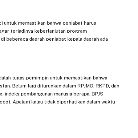
nci untuk memastikan bahwa penjabat harus
gar terjadinya keberlanjutan program
di beberapa daerah penjabat kepala daerah ada
Adalah tugas pemimpin untuk memastikan bahwa
istan. Belum lagi diturunkan dalam RPJMD, RKPD, dan
ing, indeks pembangunan manusia berapa, BPJS
 repot. Apalagi kalau tidak diperhatikan dalam waktu
EKONOMI
DAERAH
Pansus RPJMD
Danantara Tunjuk
Dorong Penurunan
Investor Tiongkok