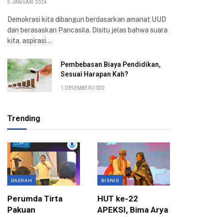
5 JANUARI 2024
Demokrasi kita dibangun berdasarkan amanat UUD
dan berasaskan Pancasila. Disitu jelas bahwa suara
kita, aspirasi…
Pembebasan Biaya Pendidikan,
Sesuai Harapan Kah?
1 DESEMBER 2020
Trending
DAERAH
BISNIS
BOGOR
Perumda Tirta
HUT ke-22
Kompak
Pakuan
APEKSI, Bima Arya
Atang h