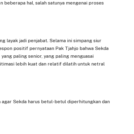
Kemiskinan, Atty
untuk Proyek
an beberapa hal, salah satunya mengenai proses
Somaddikarya
PSEL Bogor Raya
Desak OPD Fokus
14 MARET 2026
pada Program Pro-
BOGOR – Wali Kota
Rakyat
Bogor, Dedie A.
19 JULI 2025
ang layak jadi penjabat. Selama ini simpang siur
Rachim, menerima
 respon positif pernyataan Pak Tjahjo bahwa Sekda
kunjungan Danantara
BOGOR – Dalam rapat
bersama Badan Usaha
 yang paling senior, yang paling menguasai
koordinasi Panitia
Pelaksana…
Khusus (Pansus)
timasi lebih kuat dan relatif dilatih untuk netral
RPJMD Kota Bogor,
anggota DPRD Kota
Bogor…
agar Sekda harus betul-betul diperhitungkan dan