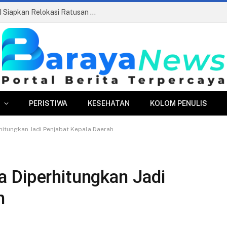
Pasar Merdeka Segera Beroperasi, PPJ Siapkan Relokasi Ratusan Pedagang dan PKL
PERISTIWA
KESEHATAN
KOLOM PENULIS
itungkan Jadi Penjabat Kepala Daerah
 Diperhitungkan Jadi
h