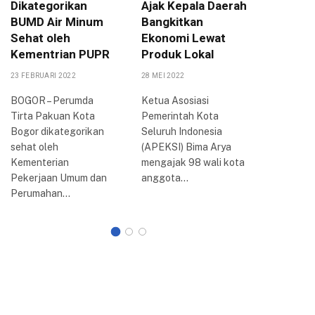
Dikategorikan
Ajak Kepala Daerah
Jabar A
BUMD Air Minum
Bangkitkan
Raker k
Sehat oleh
Ekonomi Lewat
Kota B
Kementrian PUPR
Produk Lokal
4 SEPTEMBE
23 FEBRUARI 2022
28 MEI 2022
BOGOR – 
(Raker) k
BOGOR – Perumda
Ketua Asosiasi
Persatua
Tirta Pakuan Kota
Pemerintah Kota
Indonesia
Bogor dikategorikan
Seluruh Indonesia
Bogor ya
sehat oleh
(APEKSI) Bima Arya
selama…
Kementerian
mengajak 98 wali kota
Pekerjaan Umum dan
anggota…
Perumahan…