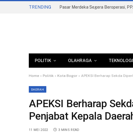
TRENDING
POLITIK
OLAHRAGA
TEKNOLOGI
Home
»
Politik
»
Kota Bogor
»
APEKSI Berharap Sekda Diperh
DAERAH
APEKSI Berharap Sekda
Penjabat Kepala Daera
11 MEI 2022
3 MINS READ