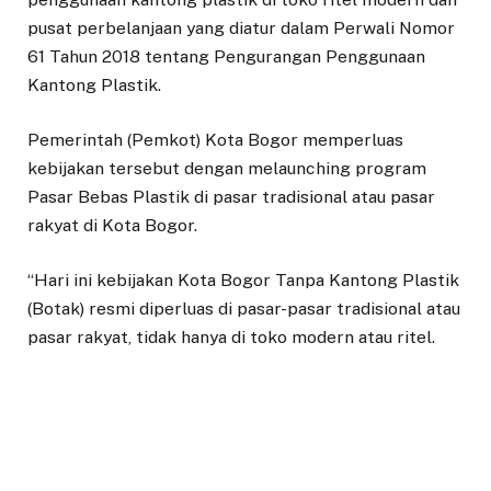
pusat perbelanjaan yang diatur dalam Perwali Nomor
61 Tahun 2018 tentang Pengurangan Penggunaan
Kantong Plastik.
Pemerintah (Pemkot) Kota Bogor memperluas
kebijakan tersebut dengan melaunching program
Pasar Bebas Plastik di pasar tradisional atau pasar
rakyat di Kota Bogor.
“Hari ini kebijakan Kota Bogor Tanpa Kantong Plastik
(Botak) resmi diperluas di pasar-pasar tradisional atau
pasar rakyat, tidak hanya di toko modern atau ritel.
Tahap awal kita pilih di Pasar Kebon Kembang,
utamanya pasar kering di prioritaskan kemudian
secara bertahap pasar basah,” kata Wali Kota Bogor,
Bima Arya saat melaunching di Blok F, Pasar Kebon
Kembang, Kota Bogor, Senin (13/12/2021).