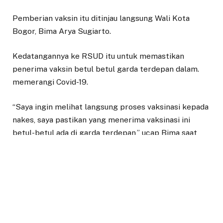
Pemberian vaksin itu ditinjau langsung Wali Kota
Bogor, Bima Arya Sugiarto.
Kedatangannya ke RSUD itu untuk memastikan
penerima vaksin betul betul garda terdepan dalam.
memerangi Covid-19.
“Saya ingin melihat langsung proses vaksinasi kepada
nakes, saya pastikan yang menerima vaksinasi ini
betul-betul ada di garda terdepan,” ucap Bima saat
ditemui dilokasi pada Kamis (14/1/2021)
Ia berharap proses vaksinasi terhadap nakes ini cepat
selesai dilaksanakan. “Mudah-mudahan vaksinasi ini
bisa dipercepat, tidak sampai satu bulan supaya
proses nakes ini bisa selesai lebih cepat,” katanya.