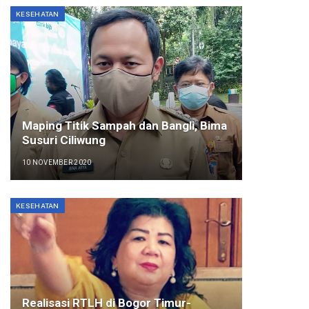
KESEHATAN
Maping Titik Sampah dan Bangli, Bima
Susuri Ciliwung
10 NOVEMBER 2020
KESEHATAN
Realisasi RTLH di Bogor Timur-