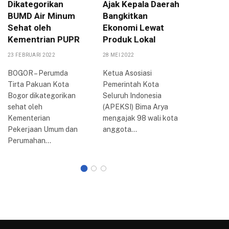
Dikategorikan
Ajak Kepala Daerah
Jabar A
BUMD Air Minum
Bangkitkan
Raker k
Sehat oleh
Ekonomi Lewat
Kota B
Kementrian PUPR
Produk Lokal
4 SEPTEMBE
23 FEBRUARI 2022
28 MEI 2022
BOGOR – 
(Raker) k
BOGOR – Perumda
Ketua Asosiasi
Persatua
Tirta Pakuan Kota
Pemerintah Kota
Indonesia
Bogor dikategorikan
Seluruh Indonesia
Bogor ya
sehat oleh
(APEKSI) Bima Arya
selama…
Kementerian
mengajak 98 wali kota
Pekerjaan Umum dan
anggota…
Perumahan…