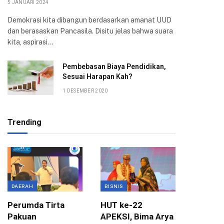
5 JANUARI 2024
Demokrasi kita dibangun berdasarkan amanat UUD
dan berasaskan Pancasila. Disitu jelas bahwa suara
kita, aspirasi…
Pembebasan Biaya Pendidikan,
Sesuai Harapan Kah?
1 DESEMBER 2020
Trending
DAERAH
BISNIS
BOGOR
Perumda Tirta
HUT ke-22
Kompak
Pakuan
APEKSI, Bima Arya
Atang h