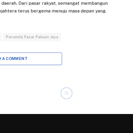
dilanjutkan ke…
bersejarah di pasar
 daerah. Dari pasar rakyat, semangat membangun
keuangan nasional.…
sejahtera terus bergema menuju masa depan yang
Perumda Pasar Pakuan Jaya
D A COMMENT
Perumda Pasar Pakuan
h