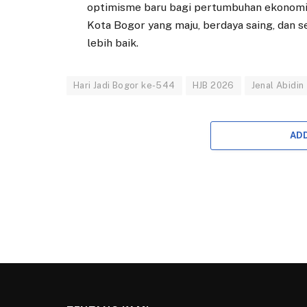
optimisme baru bagi pertumbuhan ekonomi
Kota Bogor yang maju, berdaya saing, dan 
lebih baik.
Hari Jadi Bogor ke-544
HJB 2026
Jenal Abidin
AD
KOTA BOGOR
Semarak HJB ke-544, 
Jaya Gelar Bazar Mura