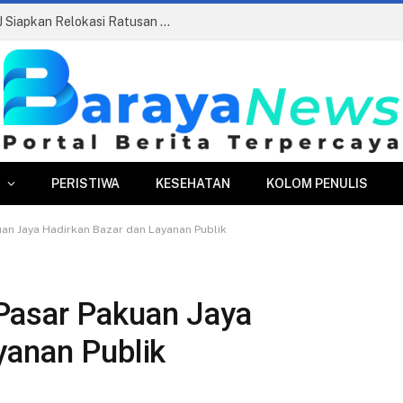
Pasar Merdeka Segera Beroperasi, PPJ Siapkan Relokasi Ratusan Pedagang dan PKL
PERISTIWA
KESEHATAN
KOLOM PENULIS
an Jaya Hadirkan Bazar dan Layanan Publik
Pasar Pakuan Jaya
yanan Publik