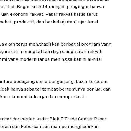
ari Jadi Bogor ke-544 menjadi pengingat bahwa
an ekonomi rakyat. Pasar rakyat harus terus
ehat, produktif, dan berkelanjutan,” ujar Jenal
EKONOMI
DAERAH
ya akan terus menghadirkan berbagai program yang
PNM Kembali
Pembongkaran
rakat, meningkatkan daya saing pasar rakyat,
Catat Sejarah,
Pasar Bogor
omi yang modern tanpa meninggalkan nilai-nilai
Terbitkan Orange
Berjalan, 800 PKL
Bonds Pertama di
Diberi Waktu
Indonesia untuk
Pindah
Pemberdayaan
 antara pedagang serta pengunjung, bazar tersebut
13 FEBRUARI 2026
Perempuan
tidak hanya sebagai tempat bertemunya penjual dan
BOGOR –
akkan ekonomi keluarga dan memperkuat
1 JULI 2025
Pembongkaran
struktur bangunan
JAKARTA — PT
Pasar Bogor mulai
Permodalan Nasional
dilakukan secara
ncar dari setiap sudut Blok F Trade Center Pasar
Madani (PNM)
bertahap dan akan
menorehkan langkah
borasi dan kebersamaan mampu menghadirkan