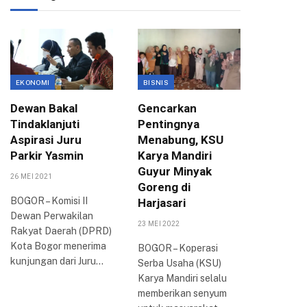
EKONOMI
BISNIS
BISNIS
Dewan Bakal
Gencarkan
Pemkot
Tindaklanjuti
Pentingnya
Kota B
Aspirasi Juru
Menabung, KSU
Sepakat
Parkir Yasmin
Karya Mandiri
UMKM
Guyur Minyak
26 MEI 2021
24 AGUSTUS
Goreng di
BOGOR – Komisi II
Dewan P
Harjasari
Dewan Perwakilan
Daerah (
23 MEI 2022
Rakyat Daerah (DPRD)
Kota Bog
Kota Bogor menerima
Bogor Ra
BOGOR – Koperasi
kunjungan dari Juru…
2022 di 
Serba Usaha (KSU)
Kota…
Karya Mandiri selalu
memberikan senyum