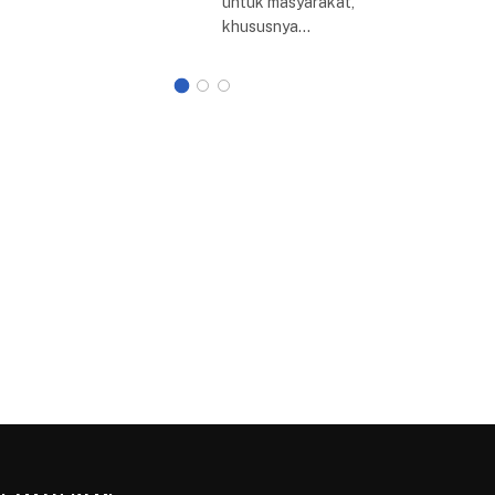
untuk masyarakat,
khususnya…
Berita Lainnya
KOTA BOGOR