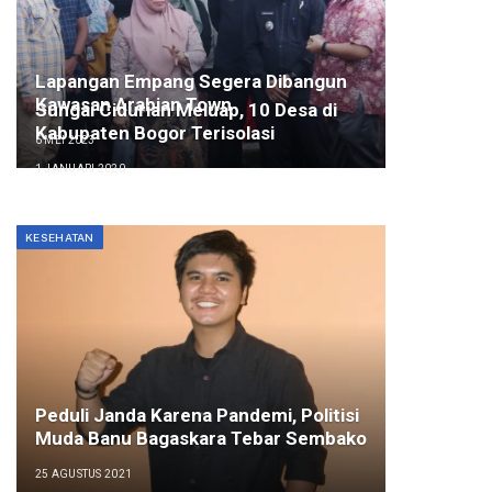
Lapangan Empang Segera Dibangun
Kawasan Arabian Town
Sungai Cidurian Meluap, 10 Desa di
Kabupaten Bogor Terisolasi
6 MEI 2023
1 JANUARI 2020
KESEHATAN
Peduli Janda Karena Pandemi, Politisi
Muda Banu Bagaskara Tebar Sembako
25 AGUSTUS 2021