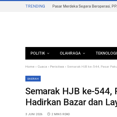
TRENDING
POLITIK
OLAHRAGA
TEKNOLOGI
Home
»
Cuaca
»
Peristiwa
»
Semarak HJB ke-544, Pasar Paku
DAERAH
Semarak HJB ke-544, 
Hadirkan Bazar dan La
3 JUNI 2026
2 MINS READ