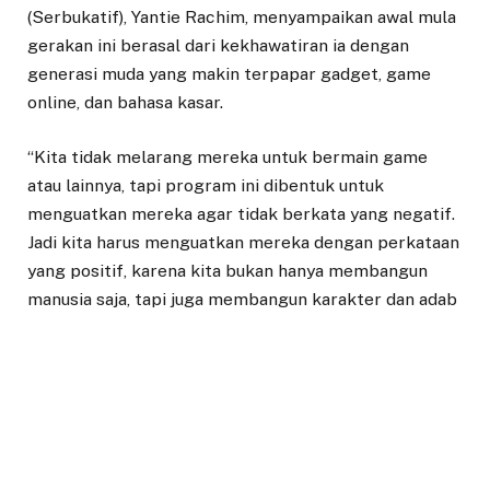
(Serbukatif), Yantie Rachim, menyampaikan awal mula
gerakan ini berasal dari kekhawatiran ia dengan
generasi muda yang makin terpapar gadget, game
online, dan bahasa kasar.
“Kita tidak melarang mereka untuk bermain game
atau lainnya, tapi program ini dibentuk untuk
menguatkan mereka agar tidak berkata yang negatif.
Jadi kita harus menguatkan mereka dengan perkataan
yang positif, karena kita bukan hanya membangun
manusia saja, tapi juga membangun karakter dan adab
ke depannya,” jelas Yantie Rachim di Ballroom Hotel
Pajajaran Suite, Jalan Bogor Nirwana Residence, Kota
Bogor, Kamis (21/8/2025).
Yantie Rachim juga menyampaikan bahwa dalam
implementasi program Serbukatif, ia memilih duta