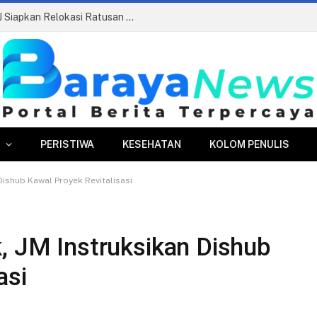
Pasar Merdeka Segera Beroperasi, PPJ Siapkan Relokasi Ratusan Pedagang dan PKL
PERISTIWA
KESEHATAN
KOLOM PENULIS
Dishub Kawal Proyek Revitalisasi
, JM Instruksikan Dishub
asi