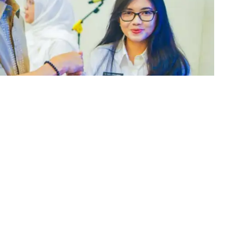
 menyerahkan Surat Keputusan (SK) Wali Kota Bogor
(CPNS) di lingkungan Pemerintah Kota (Pemkot)
pati, Balai Kota Bogor, Selasa (27/5/2025)