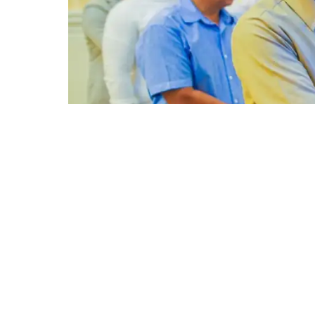
BOGOR – Wali Kota Bogor, Dedie A. Rachim
pengangkatan Calon Pegawai Negeri Sipil 
Bogor formasi tahun 2024 di Paseban Suradi