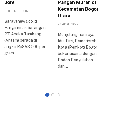
Jon!
Pangan Murah di
Agung,
Kecamatan Bogor
Bogor 
1 DESEMBER 2020
Utara
Jamina
Barayanews.co.id –
Pemba
27 APRIL 2022
Harga emas batangan
Rampu
PT Aneka Tambang
Menjelang hari raya
4 AGUSTUS 
(Antam) berada di
Idul Fitri, Pemerintah
angka Rp853.000 per
Kota (Pemkot) Bogor
BOGOR –
gram…
bekerjasama dengan
Bogor saa
Badan Penyuluhan
melakuk
dan…
pembahas
Umum An
dan…