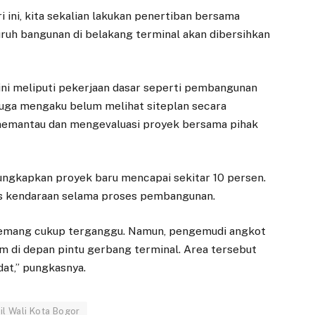
ri ini, kita sekalian lakukan penertiban bersama
luruh bangunan di belakang terminal akan dibersihkan
a ini meliputi pekerjaan dasar seperti pembangunan
a juga mengaku belum melihat siteplan secara
memantau dan mengevaluasi proyek bersama pihak
ngkapkan proyek baru mencapai sekitar 10 persen.
as kendaraan selama proses pembangunan.
l memang cukup terganggu. Namun, pengemudi angkot
 di depan pintu gerbang terminal. Area tersebut
EKONOMI
DAERAH
dat,” pungkasnya.
Pasar Gembrong
Satgas KKMP
Sukasari Hadir
Diminta Proaktif
il Wali Kota Bogor