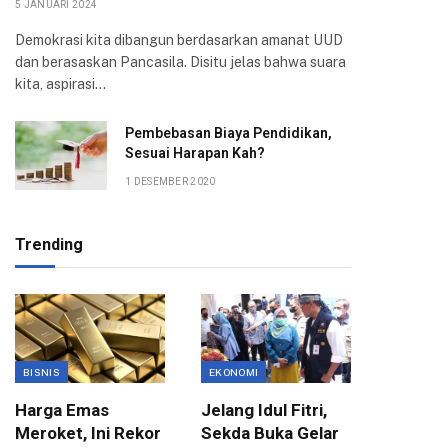
5 JANUARI 2024
Demokrasi kita dibangun berdasarkan amanat UUD
dan berasaskan Pancasila. Disitu jelas bahwa suara
kita, aspirasi…
Pembebasan Biaya Pendidikan,
Sesuai Harapan Kah?
1 DESEMBER 2020
Trending
BISNIS
EKONOMI
EKONOMI
Harga Emas
Jelang Idul Fitri,
Pemkot
Meroket, Ini Rekor
Sekda Buka Gelar
Anggar