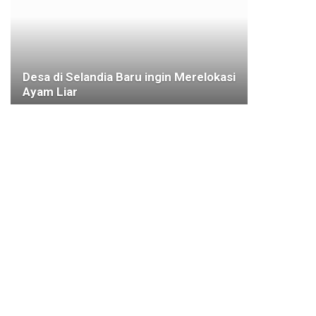
Desa di Selandia Baru ingin Merelokasi
Ayam Liar
27 NOVEMBER 2019
KOTA BOGOR
DPRD Minta Perekaman KTP Pemilih
Pemula Capai 100%
25 JULI 2024