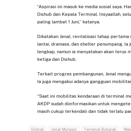
“Aspirasi ini masuk ke media sosial saya. Ha
Dishub dan Kepala Terminal. Insyaallah, se
paling lambat 1 Juni,” katanya.
Dikatakan Jenal, revitalisasi tahap pertam
lantai, drainase, dan shelter penumpang. I
lengkap, namun ia menyatakan akan terus 
ketiga dan Dishub.
Terkait progres pembangunan, Jenal mengu
Ia juga mengakui adanya gangguan mobilit
“Saat ini mobilitas kendaraan di termina
AKDP sudah diinformasikan untuk mengetem
masih cukup terkendali dan tidak terlalu pa
Dishub
Jenal Mutaqin
Terminal Bubulak
Wak