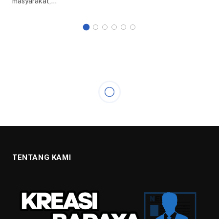
masyarakat,…
KESEHATAN
Hotel Khusus OTG di Kota
Bogor Tengah Direview BPKP
13 OKTOBER 2020
1 MIN READ