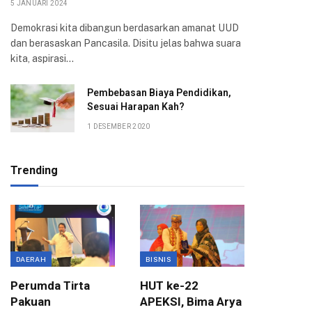
5 JANUARI 2024
Demokrasi kita dibangun berdasarkan amanat UUD
dan berasaskan Pancasila. Disitu jelas bahwa suara
kita, aspirasi…
Pembebasan Biaya Pendidikan,
Sesuai Harapan Kah?
1 DESEMBER 2020
Trending
DAERAH
BISNIS
BOGOR
Perumda Tirta
HUT ke-22
Kompak
Pakuan
APEKSI, Bima Arya
Atang h