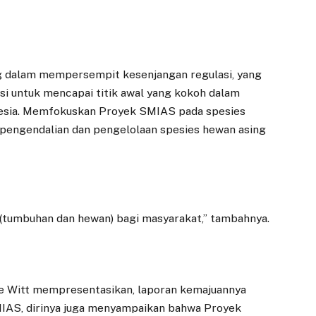
Kemiskinan, Atty
untuk Proyek
Somaddikarya
PSEL Bogor Raya
Desak OPD Fokus
14 MARET 2026
pada Program Pro-
BOGOR – Wali Kota
Rakyat
g dalam mempersempit kesenjangan regulasi, yang
Bogor, Dedie A.
si untuk mencapai titik awal yang kokoh dalam
19 JULI 2025
Rachim, menerima
nesia. Memfokuskan Proyek SMIAS pada spesies
kunjungan Danantara
BOGOR – Dalam rapat
 pengendalian dan pengelolaan spesies hewan asing
bersama Badan Usaha
koordinasi Panitia
Pelaksana…
Khusus (Pansus)
RPJMD Kota Bogor,
anggota DPRD Kota
Bogor…
S (tumbuhan dan hewan) bagi masyarakat,” tambahnya.
e Witt mempresentasikan, laporan kemajuannya
AS, dirinya juga menyampaikan bahwa Proyek