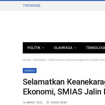
TRENDING
POLITIK
OLAHRAGA
TEKNOLOGI
Home
»
Ekonomi
»
Selamatkan Keanekaragaman Hayati dan 
DAERAH
Selamatkan Keanekara
Ekonomi, SMIAS Jalin
16 MARET 2022
3 MINS READ