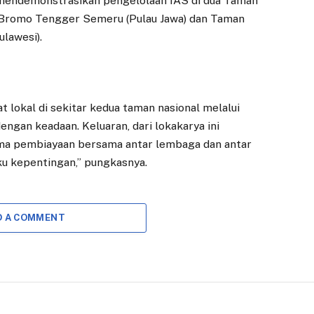
a mendemonstrasikan pengelolaan IAS di dua Taman
l Bromo Tengger Semeru (Pulau Jawa) dan Taman
lawesi).
lokal di sekitar kedua taman nasional melalui
ngan keadaan. Keluaran, dari lokakarya ini
ma pembiayaan bersama antar lembaga dan antar
u kepentingan,” pungkasnya.
D A COMMENT