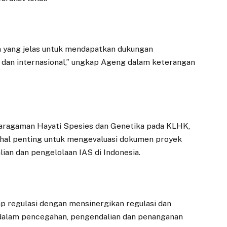
 yang jelas untuk mendapatkan dukungan
 dan internasional,” ungkap Ageng dalam keterangan
karagaman Hayati Spesies dan Genetika pada KLHK,
 hal penting untuk mengevaluasi dokumen proyek
an dan pengelolaan IAS di Indonesia.
EKONOMI
DAERAH
 regulasi dengan mensinergikan regulasi dan
Pansus RPJMD
Danantara Tunjuk
a dalam pencegahan, pengendalian dan penanganan
Dorong Penurunan
Investor Tiongkok