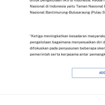
untuk pengelolaan IAS di Indonesia. Kedu
Nasional di Indonesia yaitu Taman Nasiona
Nasional Bantimurung-Bulusaraung (Pulau Su
“Ketiga meningkatkan kesadaran masyarakat 
pengelolaan bagaimana menyesuaikan diri de
difokuskan pada penyusunan beberapa ske
pemerintah serta kerjasama antar pemangk
AD