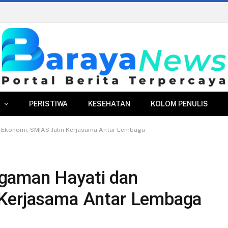
Edukasi Antikorupsi di Perumda Tirta Pakuan, Fokus pada Mitigasi Risiko dan AGHT
PERISTIWA
KESEHATAN
KOLOM PENULIS
Ekonomi, SMIAS Jalin Kerjasama Antar Lembaga
gaman Hayati dan
 Kerjasama Antar Lembaga