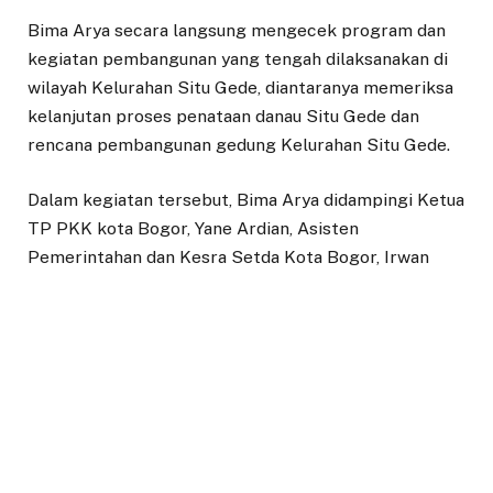
Bima Arya secara langsung mengecek program dan
kegiatan pembangunan yang tengah dilaksanakan di
wilayah Kelurahan Situ Gede, diantaranya memeriksa
kelanjutan proses penataan danau Situ Gede dan
rencana pembangunan gedung Kelurahan Situ Gede.
Dalam kegiatan tersebut, Bima Arya didampingi Ketua
TP PKK kota Bogor, Yane Ardian, Asisten
Pemerintahan dan Kesra Setda Kota Bogor, Irwan
Riyanto dan kepala perangkat daerah terkait serta
aparatur wilayah.
“Hari ini saya ngantor di Kelurahan Situ Gede untuk
memastikan program pembangunan kelurahan
berjalan dengan baik, Insya Allah akan dibangun
gedung kelurahan yang juga bisa jadi sarana pusat
kebudayaan dan kesenian warga, karena nyambung