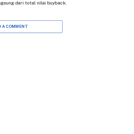
sung dari total nilai buyback.
D A COMMENT
DAERAH
EKONOMI
BRI Bogor
Dirum PPJ
Pajajaran Salurkan
Dikabarkan