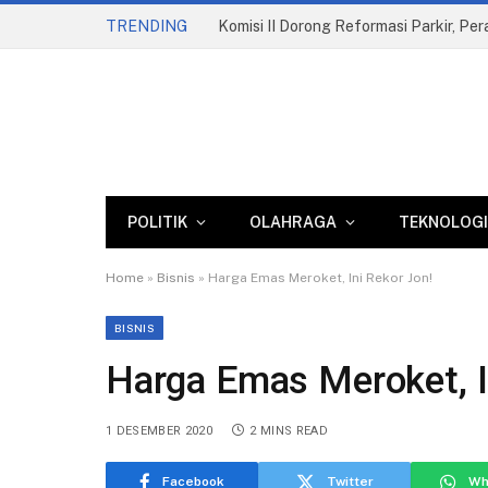
TRENDING
Komisi II Dorong Reformasi Parkir, Pe
POLITIK
OLAHRAGA
TEKNOLOGI
Home
»
Bisnis
»
Harga Emas Meroket, Ini Rekor Jon!
BISNIS
Harga Emas Meroket, I
1 DESEMBER 2020
2 MINS READ
Facebook
Twitter
Wh