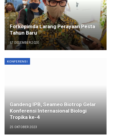
Forkopimda Larang Perayaan Pesta
Tahun Baru
17 DESEMBER 2020
KONFERENSI
Gandeng IPB, Seameo Biotrop Gelar
Konferensi Internasional Biologi
Tropika ke-4
25 OKTOBER 2023