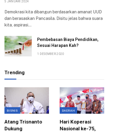
5 JANUARI 2024
Demokrasi kita dibangun berdasarkan amanat UUD
dan berasaskan Pancasila. Disitu jelas bahwa suara
kita, aspirasi…
Pembebasan Biaya Pendidikan,
Sesuai Harapan Kah?
1 DESEMBER 2020
Trending
BISNIS
DAERAH
ANGGAR
Atang Trisnanto
Hari Koperasi
Komisi 
Dukung
Nasional ke-75,
APBD 2