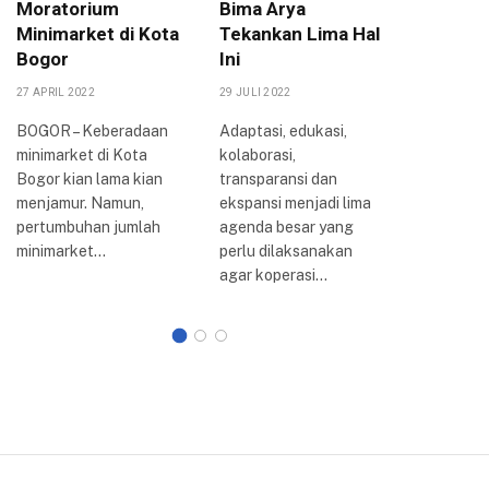
Moratorium
Bima Arya
Berpih
Minimarket di Kota
Tekankan Lima Hal
Koperas
Bogor
Ini
UMKM
27 APRIL 2022
29 JULI 2022
17 OKTOBER
BOGOR – Keberadaan
Adaptasi, edukasi,
BOGOR – K
minimarket di Kota
kolaborasi,
DPRD Ko
Bogor kian lama kian
transparansi dan
telah sel
menjamur. Namun,
ekspansi menjadi lima
menggela
pertumbuhan jumlah
agenda besar yang
dengan m
minimarket…
perlu dilaksanakan
agar koperasi…