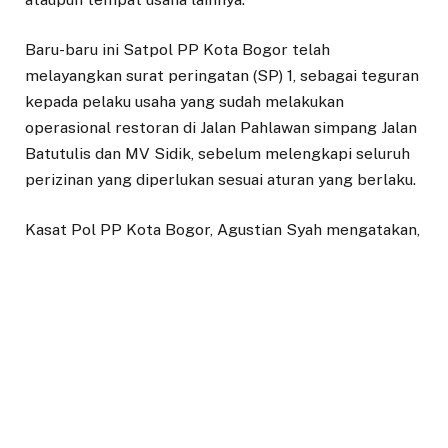
Baru-baru ini Satpol PP Kota Bogor telah
melayangkan surat peringatan (SP) 1, sebagai teguran
kepada pelaku usaha yang sudah melakukan
operasional restoran di Jalan Pahlawan simpang Jalan
Batutulis dan MV Sidik, sebelum melengkapi seluruh
perizinan yang diperlukan sesuai aturan yang berlaku.
Kasat Pol PP Kota Bogor, Agustian Syah mengatakan,
surat teguran SP1 tersebut merupakan tindak lanjut
dari adanya surat pelimpahan dari Dinas Pekerjaan
Umum dan Penataan Ruang (PUPR) kepada Satpol PP
terkait adanya tempat usaha jenis restoran yang
sudah melakukan operasional sebelum memiliki
dokumen Persetujuan Bangunan Gedung (PBG).
“Berdasarkan pelimpahan yang mengacu pada Perda