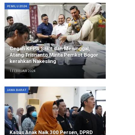
PEMILU 2024
Cegah KPPS Sakit dan Meninggal,
Atang Trisnanto Minta Pemkot Bogor
kerahkan Nakesling
1 FEBRUARI 2024
JAWA BARAT
Kasus Anak Naik 300 Persen, DPRD