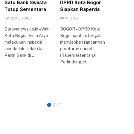
Satu Bank Swasta
DPRD Kota Bogor
Peruba
Tutup Sementara
Siapkan Raperda
PPAS 2
KUA-PP
3 DESEMBER 2020
30 MEI 2022
16 AGUSTUS
Barayanews.co.id – Wali
BOGOR – DPRD Kota
Kota Bogor, Bima Arya
Bogor saat ini tengah
Dewan Pe
melakukan inspeksi
menyiapkan rancangan
Rakyat D
mendadak (sidak) ke
peraturan daerah
Kota Bog
Panin Bank di…
(Raperda) tentang
rapat par
Perlindungan…
membaha
Kebijak