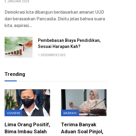
5 JANUARI 2024
Demokrasi kita dibangun berdasarkan amanat UUD
dan berasaskan Pancasila. Disitu jelas bahwa suara
kita, aspirasi…
Pembebasan Biaya Pendidikan,
Sesuai Harapan Kah?
1 DESEMBER 2020
Trending
COVID19
DAERAH
EKONOMI
Lima Orang Positif,
Terima Banyak
Wali Ko
Bima Imbau Salah
Aduan Soal Pinjol,
Sampai