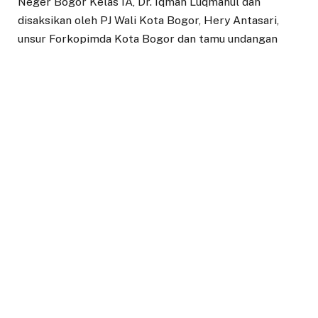
Neger Bogor Kelas IA, Dr. Iqman Luqmanul dan
disaksikan oleh PJ Wali Kota Bogor, Hery Antasari,
unsur Forkopimda Kota Bogor dan tamu undangan
lainnya.
Setelah mengambil sumpah jabatan, Zenal
menyampaikan rasa terimakasih kepada Partai
Gerindra yang telah memberikan kepercayaan kepada
dirinya untuk mengemban tugas sebagai pimpinan
DPRD Kota Bogor.
Ia menyampaikan bahwa ia akan menjalankan tugas
dan fungsi sebagai pimpinan DPRD Kota Bogor untuk
memberikan kemaslahatan bagi warga Kota Bogor.
“Kesempatan ini akan saya jadikan momentum untuk
memberikan maslahat bagi seluruh warga Kota
Bogor,” katanya.