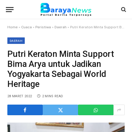
Home
»
Cuaca
»
Peristiwa
»
Daerah
»
Putri Keraton Minta Support Bima Arya untuk Jadikan Yogyakarta Sebagai World Heritage
DAERAH
Putri Keraton Minta Support
Bima Arya untuk Jadikan
Yogyakarta Sebagai World
Heritage
28 MARET 2022
2 MINS READ