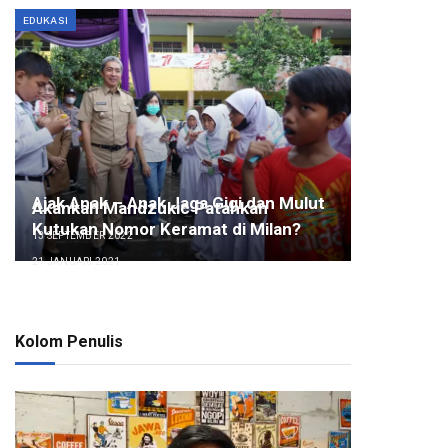
EDUKASI
Ajak Anak – Anak Jaga Gigi dan Mulut
Akankah Mandzukic Patahkan
Kutukan Nomor Keramat di Milan?
13 SEPTEMBER 2022
21 JANUARI 2021
Kolom Penulis