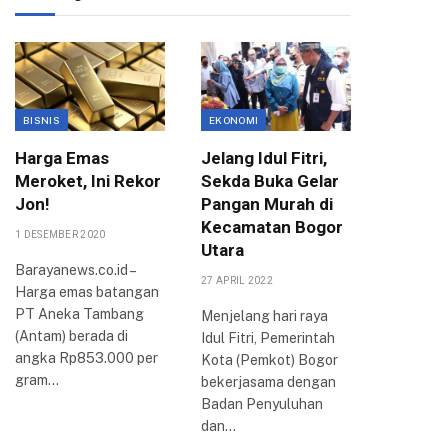
BISNIS
EKONOMI
EKONOMI
Harga Emas
Jelang Idul Fitri,
Pemkot
Meroket, Ini Rekor
Sekda Buka Gelar
Anggar
Jon!
Pangan Murah di
Agung,
Kecamatan Bogor
Bogor 
1 DESEMBER 2020
Utara
Jamina
Barayanews.co.id –
Pemba
27 APRIL 2022
Harga emas batangan
Rampu
PT Aneka Tambang
Menjelang hari raya
4 AGUSTUS 
(Antam) berada di
Idul Fitri, Pemerintah
angka Rp853.000 per
Kota (Pemkot) Bogor
BOGOR –
gram…
bekerjasama dengan
Bogor saa
Badan Penyuluhan
melakuk
dan…
pembahas