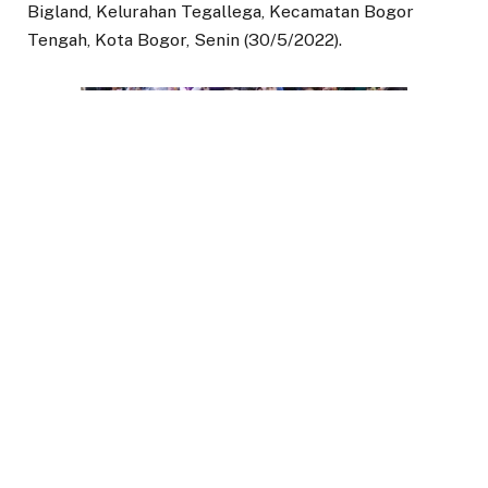
Bigland, Kelurahan Tegallega, Kecamatan Bogor
Tengah, Kota Bogor, Senin (30/5/2022).
Berdasarkan penelitian yang membuat angka stunting
itu naik kata Bima Arya, diantaranya karena pola
pemberian ASI Eksklusif yang tidak maksimal.
Pendekatan Kota Bogor dalam upaya menangani
stunting dilakukan secara keseluruhan dalam arti