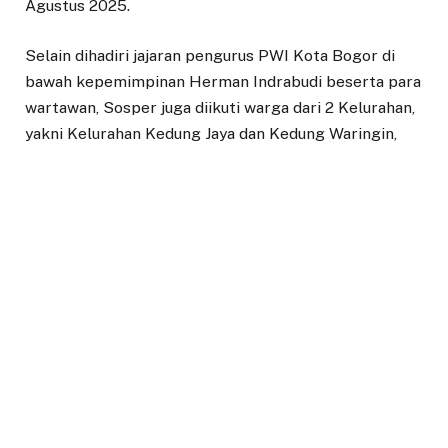
Agustus 2025.
Selain dihadiri jajaran pengurus PWI Kota Bogor di
bawah kepemimpinan Herman Indrabudi beserta para
wartawan, Sosper juga diikuti warga dari 2 Kelurahan,
yakni Kelurahan Kedung Jaya dan Kedung Waringin,
Kecamatan Tanah Sareal. Sosper ini bertujuan untuk
meningkatkan pemahaman masyarakat, khususnya
generasi muda, terhadap pentingnya peran serta
pemuda dalam pembangunan daerah.
Fetty mengatakan bahwa penyusunan Perda ini
dilatarbelakangi oleh kesadaran bahwa keberhasilan
pembangunan daerah tidak dapat dilepaskan dari
partisipasi aktif masyarakat, termasuk pemuda.
“Oleh karena itu, dibutuhkan kebijakan yang
mendukung penyadaran, pemberdayaan, dan