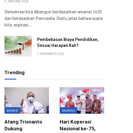
5 JANUARI 2024
Demokrasi kita dibangun berdasarkan amanat UUD
dan berasaskan Pancasila. Disitu jelas bahwa suara
kita, aspirasi…
Pembebasan Biaya Pendidikan,
Sesuai Harapan Kah?
1 DESEMBER 2020
Trending
BISNIS
DAERAH
ANGGAR
Atang Trisnanto
Hari Koperasi
Komisi 
Dukung
Nasional ke-75,
APBD 2