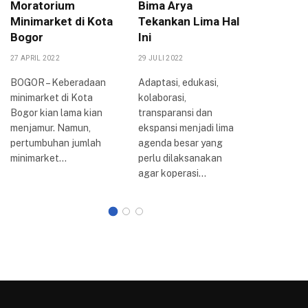
Moratorium
Bima Arya
Berpih
Minimarket di Kota
Tekankan Lima Hal
Koperas
Bogor
Ini
UMKM
27 APRIL 2022
29 JULI 2022
17 OKTOBER
BOGOR – Keberadaan
Adaptasi, edukasi,
BOGOR – K
minimarket di Kota
kolaborasi,
DPRD Ko
Bogor kian lama kian
transparansi dan
telah sel
menjamur. Namun,
ekspansi menjadi lima
menggela
pertumbuhan jumlah
agenda besar yang
dengan m
minimarket…
perlu dilaksanakan
agar koperasi…