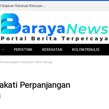
Pasar Merdeka Segera Beroperasi, PPJ Siapkan Relokasi Ratusan Pedagang dan PKL
PERISTIWA
KESEHATAN
KOLOM PENULIS
Perpanjangan Perjanjian TPAS Galuga
kati Perpanjangan
a