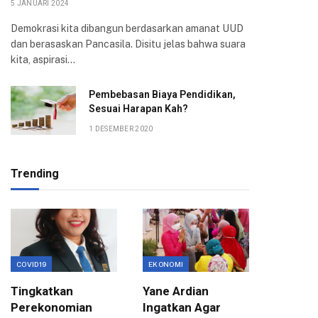
5 JANUARI 2024
Demokrasi kita dibangun berdasarkan amanat UUD
dan berasaskan Pancasila. Disitu jelas bahwa suara
kita, aspirasi…
Pembebasan Biaya Pendidikan,
Sesuai Harapan Kah?
1 DESEMBER 2020
Trending
COVID19
EKONOMI
EKONOMI
Tingkatkan
Yane Ardian
Mentor
Perekonomian
Ingatkan Agar
Progra