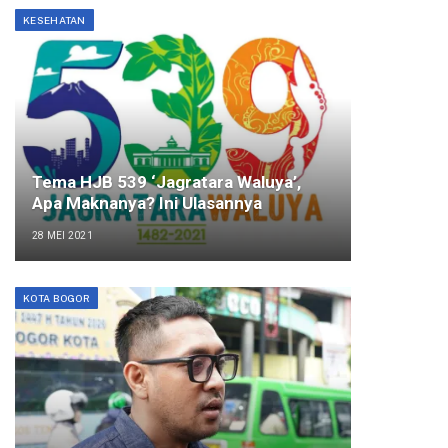
KESEHATAN
Tema HJB 539 ‘Jagratara Waluya’,
Apa Maknanya? Ini Ulasannya
28 MEI 2021
KOTA BOGOR