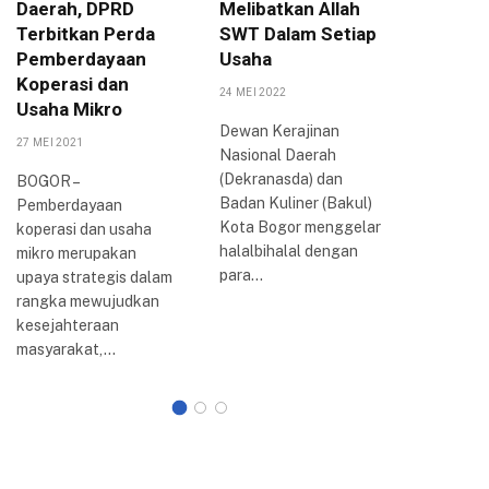
Daerah, DPRD
Melibatkan Allah
Pariwis
Terbitkan Perda
SWT Dalam Setiap
Tiket.c
Pemberdayaan
Usaha
Mulyaha
Koperasi dan
24 MEI 2022
27 AGUSTUS
Usaha Mikro
Dewan Kerajinan
Dalam up
27 MEI 2021
Nasional Daerah
meningk
(Dekranasda) dan
pengemb
BOGOR –
Badan Kuliner (Bakul)
destinasi
Pemberdayaan
Kota Bogor menggelar
Mulyahar
koperasi dan usaha
halalbihalal dengan
Pemerint
mikro merupakan
para…
(Pemkot)
upaya strategis dalam
berkolab
rangka mewujudkan
Tiket.co
kesejahteraan
memberi
masyarakat,…