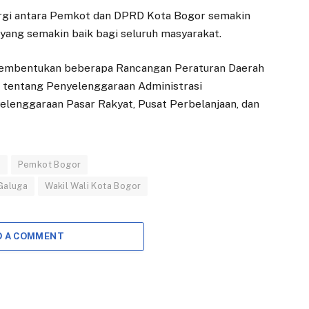
nergi antara Pemkot dan DPRD Kota Bogor semakin
yang semakin baik bagi seluruh masyarakat.
 pembentukan beberapa Rancangan Peraturan Daerah
r tentang Penyelenggaraan Administrasi
lenggaraan Pasar Rakyat, Pusat Perbelanjaan, dan
r
Pemkot Bogor
Galuga
Wakil Wali Kota Bogor
D A COMMENT
DAERAH
DAERAH
Mahasiswa LSPR
Tiga Nama Calon
Kembangkan
Direksi PDAM