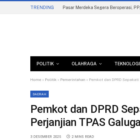
TRENDING
POLITIK
OLAHRAGA
TEKNOLOGI
Home
»
Politik
»
Pemerintahan
»
Pemkot dan DPRD Sepakati 
DAERAH
Pemkot dan DPRD Sepa
Perjanjian TPAS Galug
3 DESEMBER 2025
2 MINS READ