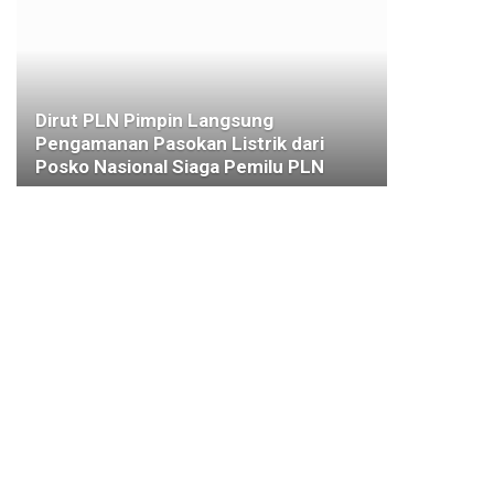
Dirut PLN Pimpin Langsung
Pengamanan Pasokan Listrik dari
Posko Nasional Siaga Pemilu PLN
8 MARET 2024
KESEHATAN
Video Kerumunan Viral di Medsos,
Jungle Waterpark Didenda Rp10 Juta