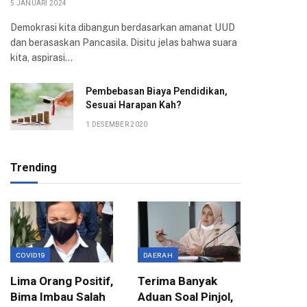
5 JANUARI 2024
Demokrasi kita dibangun berdasarkan amanat UUD
dan berasaskan Pancasila. Disitu jelas bahwa suara
kita, aspirasi…
Pembebasan Biaya Pendidikan,
Sesuai Harapan Kah?
1 DESEMBER 2020
Trending
COVID19
DAERAH
EKONOMI
Lima Orang Positif,
Terima Banyak
Wali Ko
Bima Imbau Salah
Aduan Soal Pinjol,
Sampai