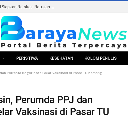
Pasar Merdeka Segera Beroperasi, PPJ Siapkan Relokasi Ratusan Pedagang dan PKL
PERISTIWA
KESEHATAN
KOLOM PENULIS
dan Polresta Bogor Kota Gelar Vaksinasi di Pasar TU Kemang
sin, Perumda PPJ dan
lar Vaksinasi di Pasar TU