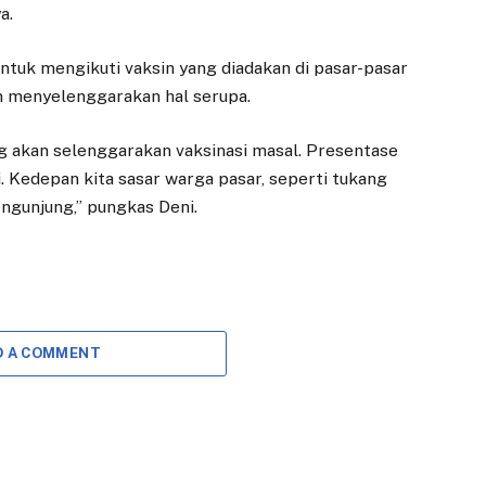
a.
untuk mengikuti vaksin yang diadakan di pasar-pasar
an menyelenggarakan hal serupa.
ang akan selenggarakan vaksinasi masal. Presentase
. Kedepan kita sasar warga pasar, seperti tukang
ngunjung,” pungkas Deni.
D A COMMENT
ANTI KORUPSI
EKONOMI
Wujudkan Dunia
Dedie Rachim
Usaha Antikorupsi,
Harap Gedung