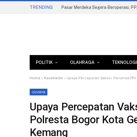
TRENDING
POLITIK
OLAHRAGA
TEKNOLOGI
Home
»
Kesehatan
»
Upaya Percepatan Vaksin, Perumda PPJ 
COVID19
Upaya Percepatan Vak
Polresta Bogor Kota Ge
Kemang