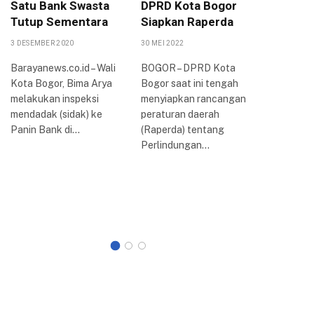
Satu Bank Swasta
DPRD Kota Bogor
Peruba
Tutup Sementara
Siapkan Raperda
PPAS 2
KUA-PP
3 DESEMBER 2020
30 MEI 2022
16 AGUSTUS
Barayanews.co.id – Wali
BOGOR – DPRD Kota
Kota Bogor, Bima Arya
Bogor saat ini tengah
Dewan Pe
melakukan inspeksi
menyiapkan rancangan
Rakyat D
mendadak (sidak) ke
peraturan daerah
Kota Bog
Panin Bank di…
(Raperda) tentang
rapat par
Perlindungan…
membaha
Kebijak