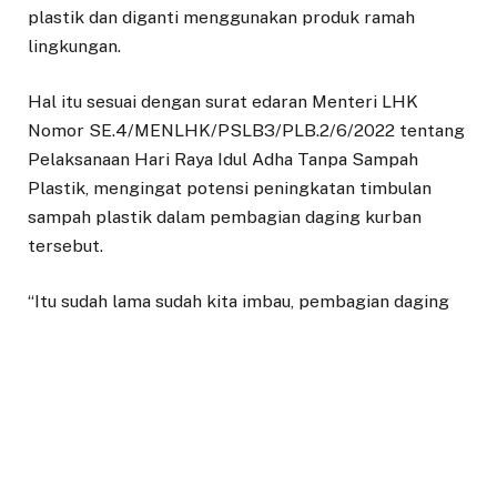
plastik dan diganti menggunakan produk ramah
lingkungan.
Hal itu sesuai dengan surat edaran Menteri LHK
Nomor SE.4/MENLHK/PSLB3/PLB.2/6/2022 tentang
Pelaksanaan Hari Raya Idul Adha Tanpa Sampah
Plastik, mengingat potensi peningkatan timbulan
sampah plastik dalam pembagian daging kurban
tersebut.
“Itu sudah lama sudah kita imbau, pembagian daging
kurban itu diupayakan tidak menggunakan kantong
plastik,” jelas Dedie, usai menghadiri rangkaian
peringatan HUT Bhayangkara di Mako Polresta Bogor
Kota, Selasa (05/07/2022) siang.
“Dan dicarikan media yang lain, di Bogor kan ada