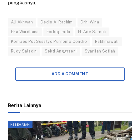
pungkasnya.
Ali Akhwan
Dedie A. Rachim
Drh. Wina
Eka Wardhana
Forkopimda
H. Ade Sarmili
Kombes Pol Susatyo Purnomo Condro
Rakhmawati
Rudy Saladin
Sekti Anggraeni
Syarifah Sofiah
ADD A COMMENT
Berita Lainnya
KESEHATAN