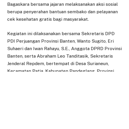
Bagaskara bersama jajaran melaksanakan aksi sosial
berupa penyerahan bantuan sembako dan pelayanan
cek kesehatan gratis bagi masyarakat.
Kegiatan ini dilaksanakan bersama Sekretaris DPD
PDI Perjuangan Provinsi Banten, Wanto Sugito, Eri
Suhaeri dan Iwan Rahayu, S.E., Anggota DPRD Provinsi
Banten, serta Abraham Leo Tanditasik, Sekretaris
Jenderal Repdem, bertempat di Desa Surianeun,
Kecamatan Patia, Kabupaten Pandeglang, Provinsi
Banten.
Aksi sosial tersebut menjadi wujud nyata kehadiran
Repdem dan PDI Perjuangan di tengah masyarakat,
khususnya dalam momentum hari jadi organisasi dan
partai. Warga menyambut antusias penyerahan
bantuan sembako yang sangat dibutuhkan, serta