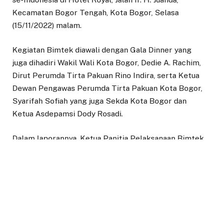
Kecamatan Bogor Tengah, Kota Bogor, Selasa
(15/11/2022) malam.
Kegiatan Bimtek diawali dengan Gala Dinner yang
juga dihadiri Wakil Wali Kota Bogor, Dedie A. Rachim,
Dirut Perumda Tirta Pakuan Rino Indira, serta Ketua
Dewan Pengawas Perumda Tirta Pakuan Kota Bogor,
Syarifah Sofiah yang juga Sekda Kota Bogor dan
Ketua Asdepamsi Dody Rosadi.
Dalam laporannya, Ketua Panitia Pelaksanaan Bimtek,
yang juga Dewan Pengawas Perumda Tirta Pakuan
Kota Bogor, Hanafi melaporkan kegiatan Bimtek
dilaksanakan selama dua hari.
Di hari pertama Bimtek dilaksanakan dengan
pemberian materi tentang penyusunan rencana kerja