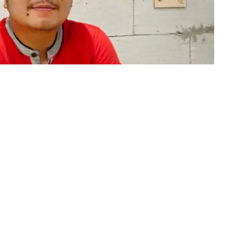
t UUD dan berasaskan Pancasila. Disitu jelas bahwa
disalurkan melalui perwakilan. Salah satunya wajib
nya partai politik itu adalah sebuah media kaderisasi
 yang bisa menjadi jembatan bagi segala keluhan
emikirannya yang disebut sebagai ideologi maupun