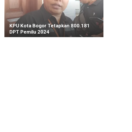
KPU Kota Bogor Tetapkan 800.181
DPT Pemilu 2024
22 JUNI 2023
KESEHATAN
Forkopimda Kota Bogor Jalani
Vaksinasi Kedua
28 JANUARI 2021