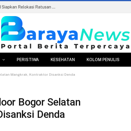
Pasar Merdeka Segera Beroperasi, PPJ Siapkan Relokasi Ratusan Pedagang dan PKL
PERISTIWA
KESEHATAN
KOLOM PENULIS
atan Mangkrak, Kontraktor Disanksi Denda
or Bogor Selatan
Disanksi Denda