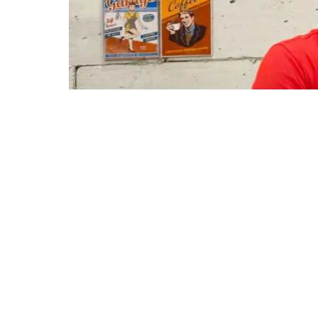
Demokrasi kita dibangun berdasarkan amana
suara kita, aspirasi dan harapan kita wajib 
disalurkan melalui partai politik. Sesungguh
untuk membentuk
penyambung lidah
rakyat
rakyat yang dibedakan berdasarkan dasar p