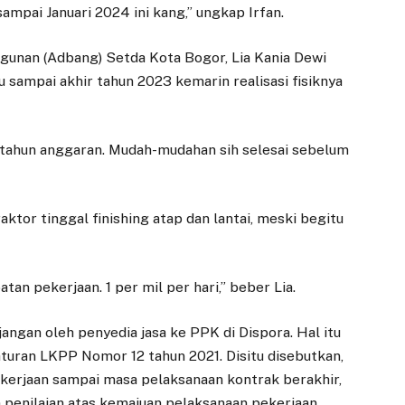
ampai Januari 2024 ini kang,” ungkap Irfan.
gunan (Adbang) Setda Kota Bogor, Lia Kania Dewi
sampai akhir tahun 2023 kemarin realisasi fisiknya
 tahun anggaran. Mudah-mudahan sih selesai sebelum
ktor tinggal finishing atap dan lantai, meski begitu
tan pekerjaan. 1 per mil per hari,” beber Lia.
ngan oleh penyedia jasa ke PPK di Dispora. Hal itu
turan LKPP Nomor 12 tahun 2021. Disitu disebutkan,
kerjaan sampai masa pelaksanaan kontrak berakhir,
penilaian atas kemajuan pelaksanaan pekerjaan.