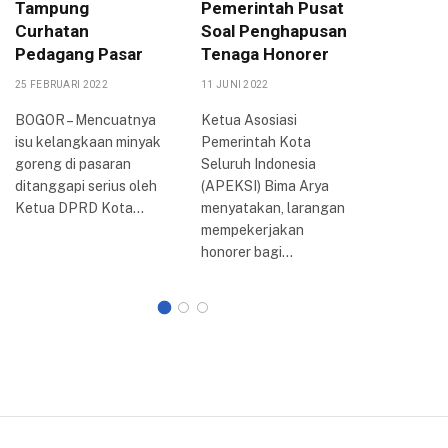
Tampung
Pemerintah Pusat
DPRD K
Curhatan
Soal Penghapusan
Akan T
Pedagang Pasar
Tenaga Honorer
DPR-RI
25 FEBRUARI 2022
11 JUNI 2022
6 SEPTEMBE
BOGOR – Mencuatnya
Ketua Asosiasi
BOGOR –
isu kelangkaan minyak
Pemerintah Kota
penolaka
goreng di pasaran
Seluruh Indonesia
harga ba
ditanggapi serius oleh
(APEKSI) Bima Arya
minyak (
Ketua DPRD Kota…
menyatakan, larangan
bersubsidi
mempekerjakan
Kota Bog
honorer bagi…