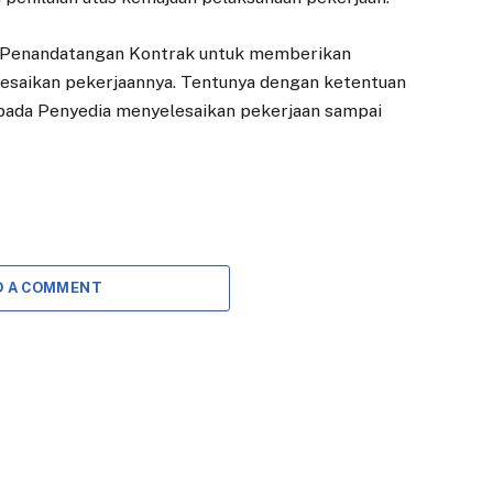
at Penandatangan Kontrak untuk memberikan
esaikan pekerjaannya. Tentunya dengan ketentuan
pada Penyedia menyelesaikan pekerjaan sampai
D A COMMENT
EKONOMI
DAERAH
Adityawarman:
Direksi Baru
Koperasi Merah
Dilantik, Perumda