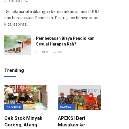
5 JANUARI 2024
Demokrasi kita dibangun berdasarkan amanat UUD
dan berasaskan Pancasila. Disitu jelas bahwa suara
kita, aspirasi…
Pembebasan Biaya Pendidikan,
Sesuai Harapan Kah?
1 DESEMBER 2020
Trending
EKONOMI
DAERAH
ASPIRASI
Cek Stok Minyak
APEKSI Beri
Terima 
Goreng, Atang
Masukan ke
Aksi Ma