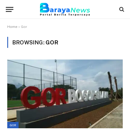
Home
»
Gor
BROWSING:
GOR
GOR