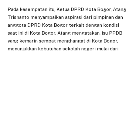
Pada kesempatan itu, Ketua DPRD Kota Bogor, Atang
Trisnanto menyampaikan aspirasi dari pimpinan dan
anggota DPRD Kota Bogor terkait dengan kondisi
saat ini di Kota Bogor. Atang mengatakan, isu PPDB
yang kemarin sempat menghangat di Kota Bogor,
menunjukkan kebutuhan sekolah negeri mulai dari
tingkat SMA dan SMP di Kota Bogor harus menjadi
atensi.
Sehingga, diharapkan PJ Gubernur bisa membantu
pembangunan unit sekolah baru di Kota Bogor dengan
menggunakan Bantuan Keuangan (Bankeu) Provinsi
Jawa Barat. Nantinya, jika bankeu diberikan, maka
DPRD Kota Bogor bersama Pemerintah Kota Bogor
akan menyediakan lahan yang tepat untuk dibangun
unit sekolah baru.