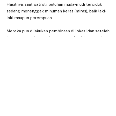
Hasilnya, saat patroli, puluhan muda-mudi terciduk
sedang menenggak minuman keras (miras), baik laki-
laki maupun perempuan.
Mereka pun dilakukan pembinaan di lokasi dan setelah
itu petugas gabungan langsung perintahkan mereka
semua untuk membubarkan diri.
“Pagi ini saya berkesempatan patroli dengan
Forkopimda untuk merespons aspirasi warga tentang
kegiatan seperti balap liar, gangster, dan aktivitas
yang meresahkan masyarakat,” ungkap Jenal Mutaqin.
Patroli yang dilakukan TNI, Polri, dan Pemerintah
Kota (Pemkot) Bogor ini bertujuan memastikan
kondusivitas Kota Bogor sebagai langkah antisipatif
terhadap kejadian kriminal, sekaligus menjaga