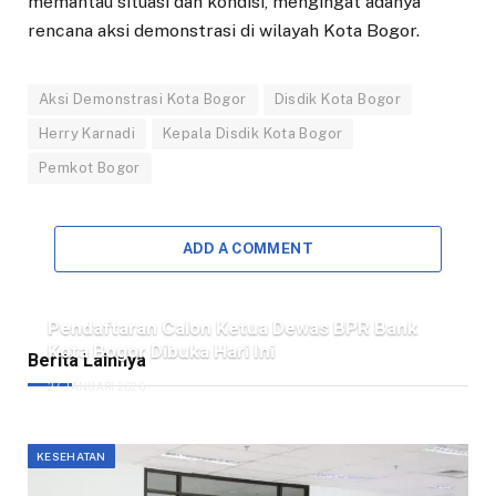
memantau situasi dan kondisi, mengingat adanya
rencana aksi demonstrasi di wilayah Kota Bogor.
Aksi Demonstrasi Kota Bogor
Disdik Kota Bogor
Herry Karnadi
Kepala Disdik Kota Bogor
Pemkot Bogor
ADD A COMMENT
Pendaftaran Calon Ketua Dewas BPR Bank
Kota Bogor Dibuka Hari Ini
Berita Lainnya
27 JANUARI 2026
KESEHATAN