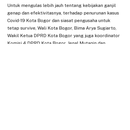
Untuk mengulas lebih jauh tentang kebijakan ganjil
genap dan efektivitasnya, terhadap penurunan kasus
Covid-19 Kota Bogor dan siasat pengusaha untuk
tetap survive, Wali Kota Bogor, Bima Arya Sugiarto,
Wakil Ketua DPRD Kota Bogor yang juga koordinator
Komisi 4 DPRD Kota Bogor, Jenal Mutaqin dan
perwakilan dari pengusaha yakni Ketua PHRI Kota
Bogor, Yuno Abeta Lahay menghadiri diskusi publik,
yang diadakan oleh Pokwan DPRD Kota Bogor dalam
kegiatan Podcast Sowan, Rabu (17/2).
Pada diskusi yang akan ditayangkan secara utuh
kepada publik tersebut dipandu oleh host Aldo
Herman yang melontarkan berbagai hal diantaranya
terkait efektivitas ganjil genap, dampak kepada
masyarakat, dampak terhadap sektor ekonomi dan
menerima masukan dari masyarakat yang diwakili oleh