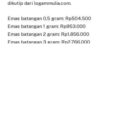
dikutip dari logammulia.com.
Emas batangan 0,5 gram: Rp504.500
Emas batangan 1 gram: Rp953.000
Emas batangan 2 gram: Rp1.856.000
Emas batangan 3 gram: Rp2.766.000
Emas batangan 5 gram: Rp 4.585.000
Emas batangan 10 gram: Rp9.070.000
Emas batangan 25 gram: Rp2.525.000
Emas batangan 50 gram: Rp 44.900.000
Emas batangan 100 gram: Rp89.620.000 Emas
batangan 250 gram: Rp223.750.000 Emas batangan
500 gram: Rp 447.250.000 Emas batangan 1.000
gram: Rp893.600.000 (belum tersedia)
Sesuai dengan PMK No 34/PMK.10/2017, pembelian
emas batangan dikenakan PPh 22 sebesar 0,45%