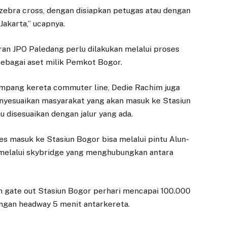
 zebra cross, dengan disiapkan petugas atau dengan
Jakarta,” ucapnya.
an JPO Paledang perlu dilakukan melalui proses
sebagai aset milik Pemkot Bogor.
DAERAH
DAERAH
Pasar Gembrong
Rapat Kerja
mpang kereta commuter line, Dedie Rachim juga
Sukasari Siap
dengan
nyesuaikan masyarakat yang akan masuk ke Stasiun
Diresmikan
Dinkukmdagin,
u disesuaikan dengan jalur yang ada.
Komisi IV DPRD
9 JUNI 2025
Bogor Fokus
BOGOR – Progres
Inflasi dan
kses masuk ke Stasiun Bogor bisa melalui pintu Alun-
pembangunan Pasar
Penguatan UMKM
u melalui skybridge yang menghubungkan antara
Gembrong Sukasari di
28 JANUARI 2026
Jalan Siliwangi,
Kecamatan Bogor
BOGOR – Komisi IV
an gate out Stasiun Bogor perhari mencapai 100.000
Timur, Kota Bogor…
DPRD Kota Bogor
ngan headway 5 menit antarkereta.
menggelar rapat kerja
bersama Dinas