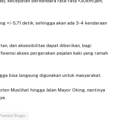
eak), kecepatan berkendara rata-rata <30km/jam,
g +/-5,71 detik, sehingga akan ada 3-4 kendaraan
n, dan aksesibilitas dapat diberikan, bagi
isiensi akses pergerakan pejalan kaki yang ramah
ingga bisa langsung digunakan untuk masyarakat.
ten Muslihat hingga Jalan Mayor Oking, nantinya
ya.
Pemkot Bogor