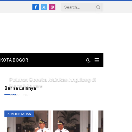
Facebook
X
Instagram
(Twitter)
KOTA BOGOR
Puluhan Boneka Mainkan Angklung di
Botani Square
Berita Lainnya
19 APRIL 2023
PEMERINTAHAN