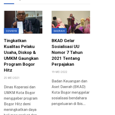
COVID19
DAERAH
EKONOMI
Tingkatkan
BKAD Gelar
Evaluas
Kualitas Pelaku
Sosialisasi UU
Birokra
Usaha, Diskop &
Nomor 7 Tahun
Arya P
UMKM Gaungkan
2021 Tentang
Berbag
Program Bogor
Perpajakan
Inovasi
Hitz
Bogor
19 MEI 2022
25 MEI 2021
20 AGUSTUS
Badan Keuangan dan
Aset Daerah (BKAD)
Dinas Koperasi dan
Wali Kota
Kota Bogor menggelar
UMKM Kota Bogor
Arya me
sosialisasi bendahara
menggeber program
perkemb
pengeluaran di Ibis…
Bogor Hitz demi
reformasi 
meningkatkan daya
Kota Bogo