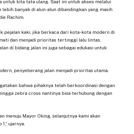
Koperasi, Usaha
 untuk kita tata ulang. Saat ini untuk akses melalui
Kecil…
 lebih banyak di alun-alun dibandingkan yang masih
die Rachim.
pejalan kaki, jika berkaca dari kota-kota modern di
ati dan menjadi prioritas tertinggi lalu lintas.
n di bidang jalan ini juga sebagai edukasi untuk
ern, penyeberang jalan menjadi prioritas utama.
ngatakan bahwa pihaknya telah berkoordinasi dengan
hingga zebra cross nantinya bisa terhubung dengan
kan menuju Mayor Oking, selanjutnya kami akan
1,” ujarnya.