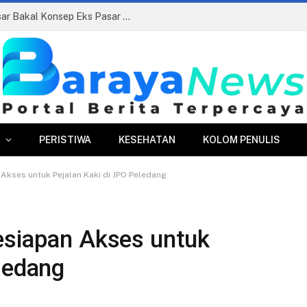
Pasar Merdeka Segera Beroperasi, PPJ Siapkan Relokasi Ratusan Pedagang dan PKL
PERISTIWA
KESEHATAN
KOLOM PENULIS
 Akses untuk Pejalan Kaki di JPO Peledang
esiapan Akses untuk
ledang