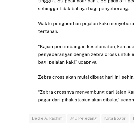
tinggi (0,80 peak hour dan 0,58 pada off p
sehingga tidak bahaya bagi penyeberang.
Waktu penghentian pejalan kaki menyeberan
tertahan.
“Kajian pertimbangan keselamatan, kemaceta
penyeberangan dengan zebra cross untuk ef
bagi pejalan kaki,” ucapnya.
Zebra cross akan mulai dibuat hari ini, seh
“Zebra crossnya menyambung dari Jalan Kap
pagar dari pihak stasiun akan dibuka,” ucapn
Dedie A. Rachim
JPO Peledang
Kota Bogor