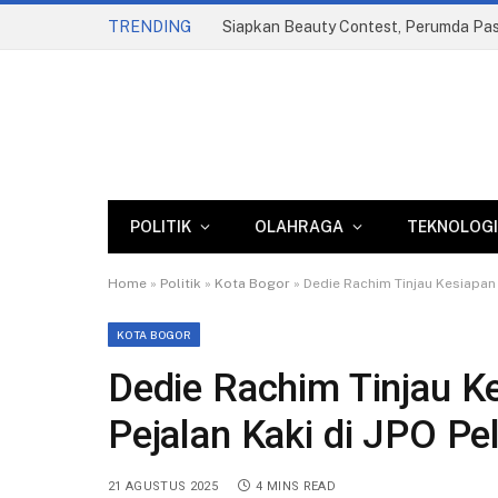
TRENDING
POLITIK
OLAHRAGA
TEKNOLOGI
Home
»
Politik
»
Kota Bogor
»
Dedie Rachim Tinjau Kesiapan
KOTA BOGOR
Dedie Rachim Tinjau K
Pejalan Kaki di JPO Pe
21 AGUSTUS 2025
4 MINS READ