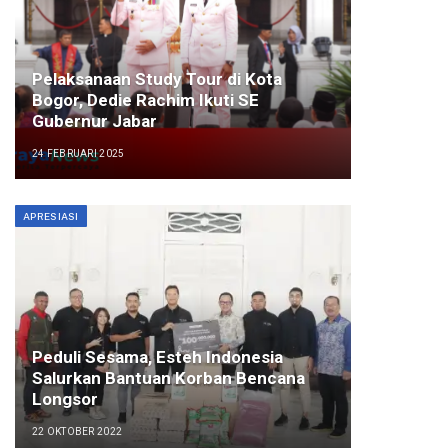
Pelaksanaan Study Tour di Kota
Bogor, Dedie Rachim Ikuti SE
Gubernur Jabar
24 FEBRUARI 2025
APRESIASI
Peduli Sesama, Esteh Indonesia
Salurkan Bantuan Korban Bencana
Longsor
22 OKTOBER 2022