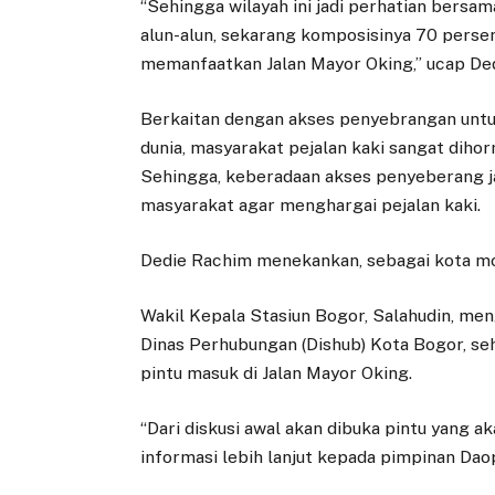
“Sehingga wilayah ini jadi perhatian bersama
alun-alun, sekarang komposisinya 70 persen
memanfaatkan Jalan Mayor Oking,” ucap De
Berkaitan dengan akses penyebrangan untuk 
dunia, masyarakat pejalan kaki sangat dihorm
Sehingga, keberadaan akses penyeberang jala
masyarakat agar menghargai pejalan kaki.
Dedie Rachim menekankan, sebagai kota mod
Wakil Kepala Stasiun Bogor, Salahudin, me
Dinas Perhubungan (Dishub) Kota Bogor, se
pintu masuk di Jalan Mayor Oking.
“Dari diskusi awal akan dibuka pintu yang a
informasi lebih lanjut kepada pimpinan Daop 