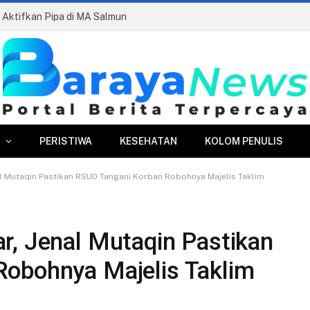
an Aktifkan Pipa di MA Salmun
PERISTIWA
KESEHATAN
KOLOM PENULIS
l Mutaqin Pastikan RSUD Tangani Korban Robohnya Majelis Taklim
r, Jenal Mutaqin Pastikan
obohnya Majelis Taklim