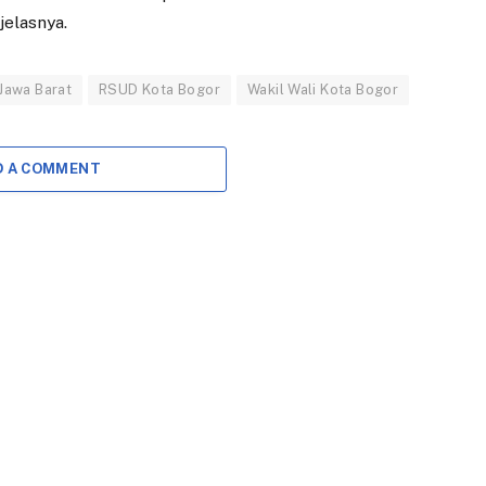
elasnya.
Jawa Barat
RSUD Kota Bogor
Wakil Wali Kota Bogor
D A COMMENT
EKONOMI
DAERAH
Pansus RPJMD
Danantara Tunjuk
Dorong Penurunan
Investor Tiongkok