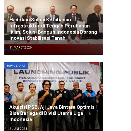
Hadirkan Solusi Ketahanan
Infrastruktur di Tengah Perubahan
Iklim, Solusi Bangun Indonesia Dorong
Inovasi Stabilisasi Tanah
11 MARET 2026
JAWA BARAT
Akuisisi PSB, Aji Jaya Bintara Optimis
Bisa Berlaga di Divisi Utama Liga
Indonesia
2 JUNI 2024