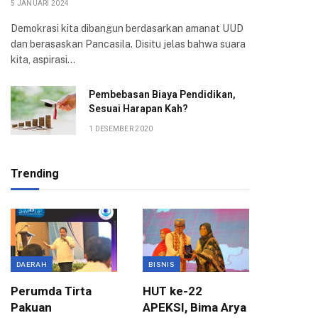
5 JANUARI 2024
Demokrasi kita dibangun berdasarkan amanat UUD
dan berasaskan Pancasila. Disitu jelas bahwa suara
kita, aspirasi…
Pembebasan Biaya Pendidikan,
Sesuai Harapan Kah?
1 DESEMBER 2020
Trending
DAERAH
BISNIS
BOGOR
Perumda Tirta
HUT ke-22
Kompak
Pakuan
APEKSI, Bima Arya
Atang h