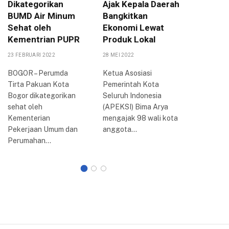
Dikategorikan
Ajak Kepala Daerah
Jabar A
BUMD Air Minum
Bangkitkan
Raker k
Sehat oleh
Ekonomi Lewat
Kota B
Kementrian PUPR
Produk Lokal
4 SEPTEMBE
23 FEBRUARI 2022
28 MEI 2022
BOGOR – 
(Raker) k
BOGOR – Perumda
Ketua Asosiasi
Persatua
Tirta Pakuan Kota
Pemerintah Kota
Indonesia
Bogor dikategorikan
Seluruh Indonesia
Bogor ya
sehat oleh
(APEKSI) Bima Arya
selama…
Kementerian
mengajak 98 wali kota
Pekerjaan Umum dan
anggota…
Perumahan…