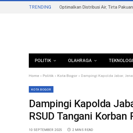
TRENDING
Optimalkan Distribusi Air, Tirta Paku
POLITIK
OLAHRAGA
TEKNOLOGI
Home
»
Politik
»
Kota Bogor
»
Dampingi Kapolda Jabar, Jena
KOTA BOGOR
Dampingi Kapolda Jaba
RSUD Tangani Korban R
10 SEPTEMBER 2025
2 MINS READ