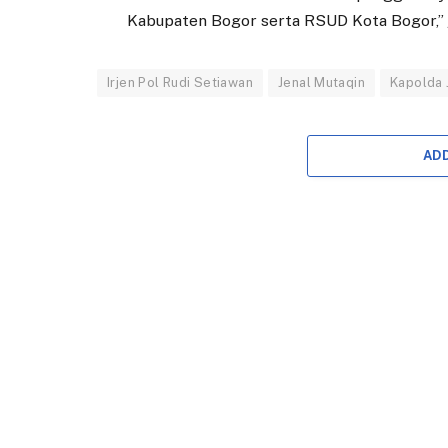
Kabupaten Bogor serta RSUD Kota Bogor,” j
Irjen Pol Rudi Setiawan
Jenal Mutaqin
Kapolda 
AD