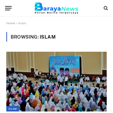
Home
»
Islam
BROWSING:
ISLAM
ISLAM