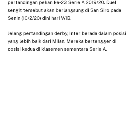
pertandingan pekan ke-23 Serie A 2019/20. Duel
sengit tersebut akan berlangsung di San Siro pada
Senin (10/2/20) dini hari WIB.
Jelang pertandingan derby, Inter berada dalam posisi
yang lebih baik dari Milan. Mereka bertengger di
posisi kedua di klasemen sementara Serie A.
Di sisi lain, Milan berada di posisi keenam. Tim asuhan
Stefano Pioli tersebut tertinggal 19 poin dari La
Beneamata.
Berdasarkan performa kedua tim, Inter memang lebih
diunggulkan. Terlebih, Romelu Lukaku dan kolega
akan berstatus sebagai tuan rumah dalam
pertandingan ini.
Mazzola tentu saja berharap Inter bisa memenangkan