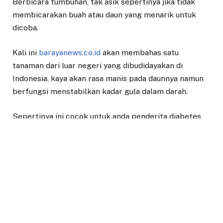
Berbicara tumbuhan, tak asik sepertinya jika tidak
membicarakan buah atau daun yang menarik untuk
dicoba.
Kali ini
barayanews.co.id
akan membahas satu
tanaman dari luar negeri yang dibudidayakan di
Indonesia, kaya akan rasa manis pada daunnya namun
berfungsi menstabilkan kadar gula dalam darah.
Sepertinya ini cocok untuk anda penderita diabetes,
yang tengah diet gula namun menyukai panganan
manis. Ya, ini menjadi herbal alternatif pengganti gula.
Penasaran tanaman apa? Simak artikel ini hingga
akhir.
Adalah
Stevia Rebaudiana
, atau akrab dikenal stevia ini
merupakan ordo bunga matahari
(Asteraceae)
yang